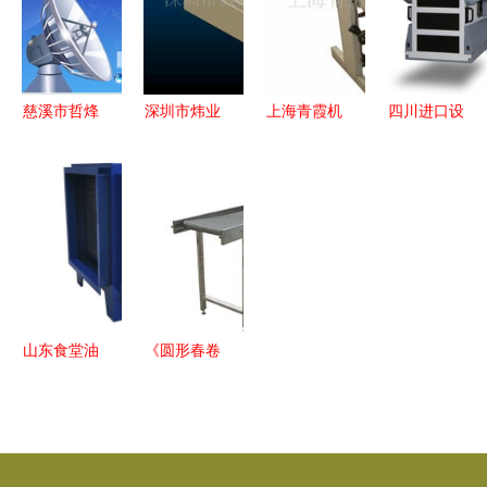
的文化之旅
在牛肉加工
方案
播影视设备
中的创新应
精准计量新
用
未来
慈溪市哲烽
深圳市炜业
上海青霞机
四川进口设
通信设备
通科技 公
电科技 其
备 国际采
盒式光分路
共广播系统
他印刷设备
购进口全套
器箱创新引
产品与广播
与广播影视
清关代理服
领广播影视
影视设备详
设备产品概
务价格、厂
设备新时代
解
览
家与广播影
视设备清关
要点解析
山东食堂油
《圆形春卷
烟净化器设
皮机 诸城
备厂家与广
金河田机械
播影视设备
厂与广播影
产业协同发
视设备的跨