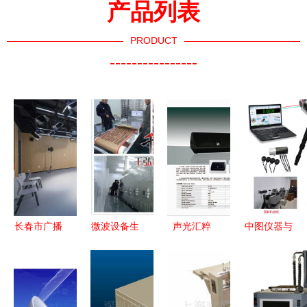
产品列表
PRODUCT
----------------
长春市广播
微波设备生
声光汇粹
中图仪器与
影视设备的
产厂家的行
解析广州专
您相约上海
传承与创新
业变革 微
业音响设备
计量测试
数字时代下
波熟化设备
一站式采购
展，共探广