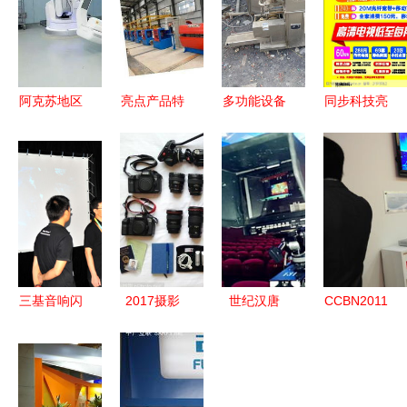
阿克苏地区
亮点产品特
多功能设备
同步科技亮
医疗器械与
辑 | 14台生
食品搅拌与
相第十七届
广播影视设
产设备大秀
广播影视领
上海电视节
备领域优秀
亮相wire
域的八角拌
广播影视设
企业推荐公
China，现
料桶跨界应
备展
示
场pick你的
用解析
C位！
三基音响闪
2017摄影
世纪汉唐
CCBN2011
耀
专业大学排
EFP录制
康佳展台
BRITV2011
名与广播影
专业广播影
机顶盒创新
以技术创新
视设备发展
视设备的艺
引领广播影